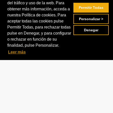
Información
del tráfico y uso de la web. Para
Permitir Todas
obtener más información, acceda a
nuestra Política de cookies. Para
Condiciones de uso
Personalizar >
aceptar todas las cookies pulse
Política de privacidad
Permitir Todas, para rechazar todas
Denegar
pulse en Denegar, y para configurar
Política de cookies
o rechazar en función de su
Gestión de cookies
finalidad, pulse Personalizar.
Leer más