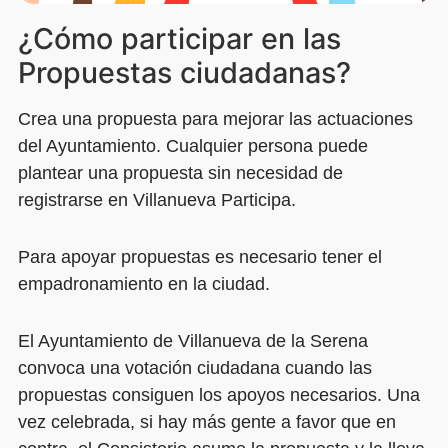
¿Cómo participar en las
Propuestas ciudadanas?
Crea una propuesta para mejorar las actuaciones
del Ayuntamiento. Cualquier persona puede
plantear una propuesta sin necesidad de
registrarse en Villanueva Participa.
Para apoyar propuestas es necesario tener el
empadronamiento en la ciudad.
El Ayuntamiento de Villanueva de la Serena
convoca una votación ciudadana cuando las
propuestas consiguen los apoyos necesarios. Una
vez celebrada, si hay más gente a favor que en