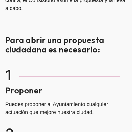
contra, el Consistorio asume la propuesta y la lleva
a cabo.
Para abrir una propuesta
ciudadana es necesario:
1
Proponer
Puedes proponer al Ayuntamiento cualquier
actuación que mejore nuestra ciudad.