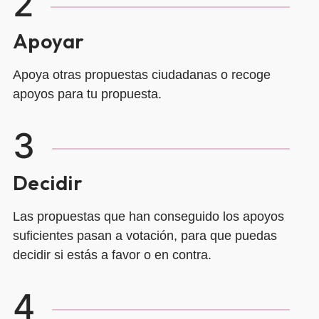
2
Apoyar
Apoya otras propuestas ciudadanas o recoge
apoyos para tu propuesta.
3
Decidir
Las propuestas que han conseguido los apoyos
suficientes pasan a votación, para que puedas
decidir si estás a favor o en contra.
4