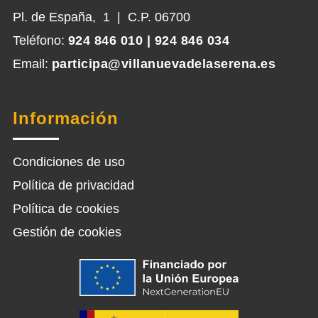
Pl. de España, 1 | C.P. 06700
Teléfono:
924 846 010 | 924 846 034
Email:
participa@villanuevadelaserena.es
Información
Condiciones de uso
Política de privacidad
Política de cookies
Gestión de cookies