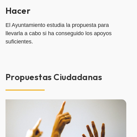
Hacer
El Ayuntamiento estudia la propuesta para
llevarla a cabo si ha conseguido los apoyos
suficientes.
Propuestas Ciudadanas