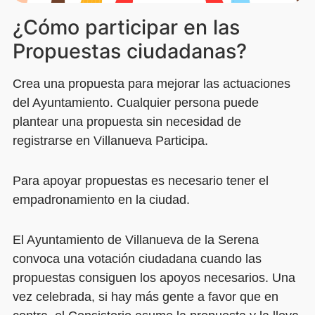
¿Cómo participar en las
Propuestas ciudadanas?
Crea una propuesta para mejorar las actuaciones
del Ayuntamiento. Cualquier persona puede
plantear una propuesta sin necesidad de
registrarse en Villanueva Participa.
Para apoyar propuestas es necesario tener el
empadronamiento en la ciudad.
El Ayuntamiento de Villanueva de la Serena
convoca una votación ciudadana cuando las
propuestas consiguen los apoyos necesarios. Una
vez celebrada, si hay más gente a favor que en