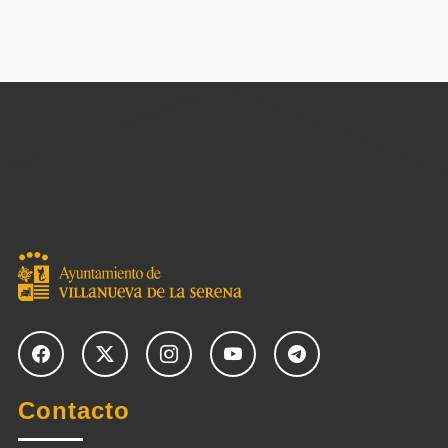
Contacto