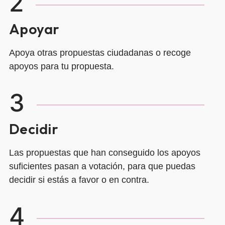
2
Apoyar
Apoya otras propuestas ciudadanas o recoge
apoyos para tu propuesta.
3
Decidir
Las propuestas que han conseguido los apoyos
suficientes pasan a votación, para que puedas
decidir si estás a favor o en contra.
4