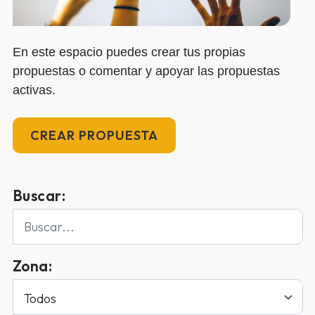
En este espacio puedes crear tus propias
propuestas o comentar y apoyar las propuestas
activas.
CREAR PROPUESTA
Buscar:
Zona: