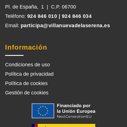
Pl. de España, 1 | C.P. 06700
Teléfono:
924 846 010 | 924 846 034
Email:
participa@villanuevadelaserena.es
Información
Condiciones de uso
Política de privacidad
Política de cookies
Gestión de cookies