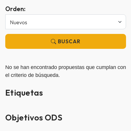
Orden:
BUSCAR
No se han encontrado propuestas que cumplan con
el criterio de búsqueda.
Etiquetas
Objetivos ODS