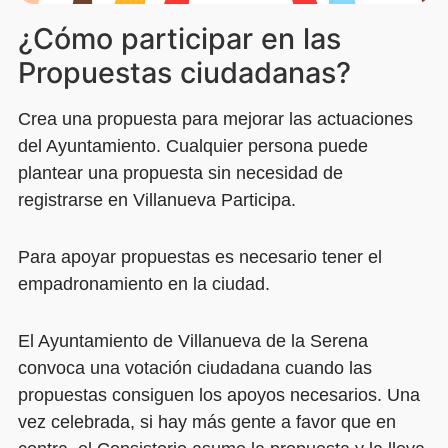
¿Cómo participar en las
Propuestas ciudadanas?
Crea una propuesta para mejorar las actuaciones
del Ayuntamiento. Cualquier persona puede
plantear una propuesta sin necesidad de
registrarse en Villanueva Participa.
Para apoyar propuestas es necesario tener el
empadronamiento en la ciudad.
El Ayuntamiento de Villanueva de la Serena
convoca una votación ciudadana cuando las
propuestas consiguen los apoyos necesarios. Una
vez celebrada, si hay más gente a favor que en