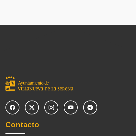
Contacto